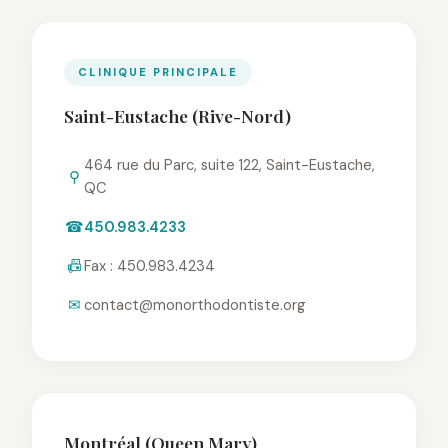
CLINIQUE PRINCIPALE
Saint-Eustache (Rive-Nord)
464 rue du Parc, suite 122, Saint-Eustache,
⚲
QC
☎
450.983.4233
📠
Fax : 450.983.4234
✉
contact@monorthodontiste.org
Montréal (Queen Mary)