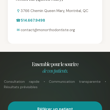
⚲
3766 Chemin Queen Mary, Montréal, QC
☎
514.667.9498
✉
contact@monorthodontiste.org
Ensemble pour le sourire
de vos patients.
Consultation rapide • Communication transparente •
Résultats prévisibles
Référer un patient