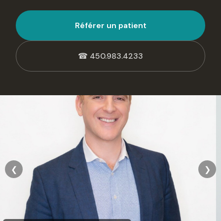
Référer un patient
☎ 450.983.4233
❮
❯