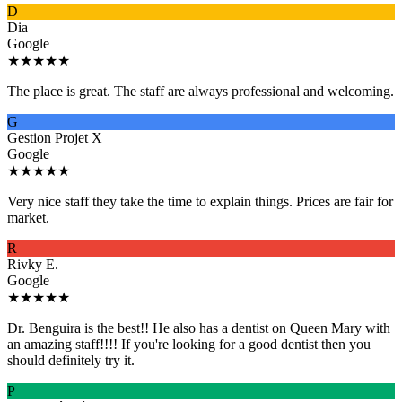
D
Dia
Google
★★★★★
The place is great. The staff are always professional and welcoming.
G
Gestion Projet X
Google
★★★★★
Very nice staff they take the time to explain things. Prices are fair for
market.
R
Rivky E.
Google
★★★★★
Dr. Benguira is the best!! He also has a dentist on Queen Mary with
an amazing staff!!!! If you're looking for a good dentist then you
should definitely try it.
P